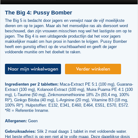
The Big 4: Pussy Bomber
The Big 5 is bedacht door jagers en verwijst naar de vijf moeilijkste
dieren om op te jagen. Maar als het menselijke ras als diersoort word
beschouwd, dan zijn vrouwen misschien nog wel het lastigste om op te
jagen. The Big 4 is een uitdagende productlijn dat het voor jagers
makkelijker maakt om hun prooi in handen te krijgen. Pussy Bomber
heeft een gunstig effect op de vruchtbaarheid en geeft de jager
voldoende munitie om het doelwit te raken.
Ingredienten per 2 tabletten:
Maca-Extract PE 5:1 (100 mg), Guarana-
Extract (100 mg), Kolanoot-Extract (100 mg), Muira Puama PE 4:1 (100
mg), L-Taurine (50 mg), Zinkmonomethionine 18% Zn (83,4 mg, 100%
RI*), Ginkgo Biloba (40 mg), L-Arginine (20 mg), Vitamine B3 (18 mg,
100% RI*). Hulpstoffen: E132, E341, E460, E464, E551, E570, E572.
*RI = Referentie Inname.
Allergenen:
Geen
Gebruiksadvies:
Slik 2 maal daags 1 tablet in met voldoende water.
Het beste effect is op een niet al te volle maag. Deze dagelijkse dosis