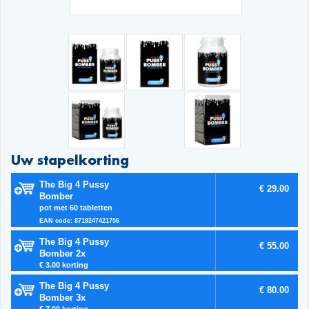
Uw stapelkorting
The Big 4 Pussy
€ 29.00
Bomber
pot met 60 tabletten
EAN code: 8718247421756
The Big 4 Pussy
€ 55.00
Bomber 2x
€ 3.00 korting
The Big 4 Pussy
€ 80.00
Bomber 3x
€ 7.00 korting