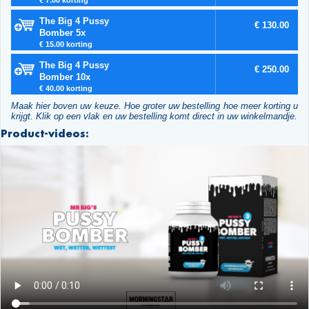
The Big 4 Pussy
€ 130.00
Bomber 5x
€ 15.00 korting
The Big 4 Pussy
€ 250.00
Bomber 10x
€ 40.00 korting
Maak hier boven uw keuze. Hoe groter uw bestelling hoe meer korting u
krijgt. Klik op een vlak en uw bestelling komt direct in uw winkelmandje.
Product-videos: