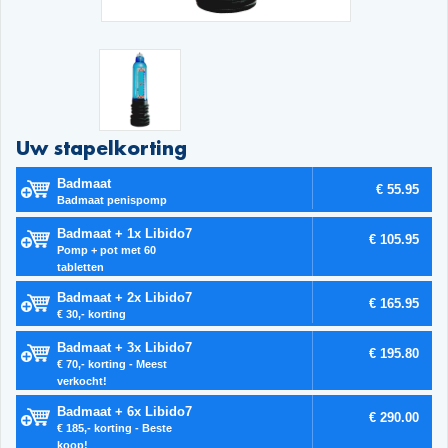
Uw stapelkorting
Badmaat
€ 55.95
Badmaat penispomp
Badmaat + 1x Libido7
€ 105.95
Pomp + pot met 60
tabletten
Badmaat + 2x Libido7
€ 165.95
€ 30,- korting
Badmaat + 3x Libido7
€ 195.80
€ 70,- korting - Meest
verkocht!
Badmaat + 6x Libido7
€ 290.00
€ 185,- korting - Beste
koop!