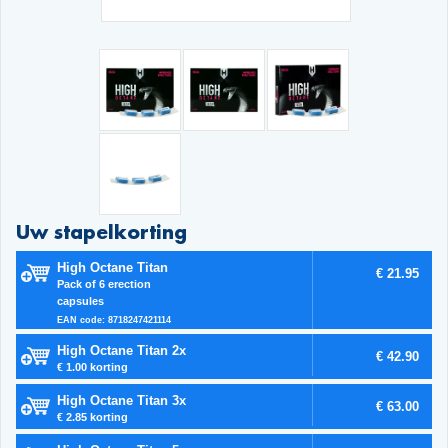
Uw stapelkorting
High Octane Titan
€ 21.95
Pack of 6 erection
capsules
EAN code: 8718247421114
High Octane Titan 2x
€ 42.90
€ 1.00 korting
High Octane Titan 3x
€ 63.00
€ 2.85 korting