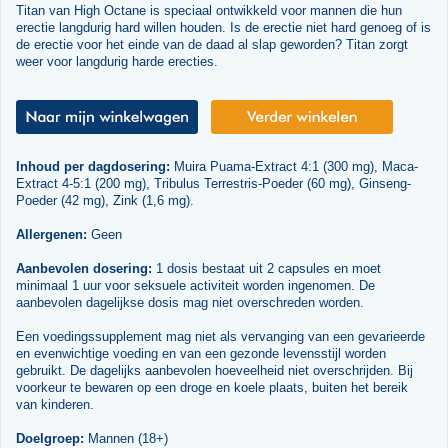
Titan van High Octane is speciaal ontwikkeld voor mannen die hun
erectie langdurig hard willen houden. Is de erectie niet hard genoeg of is
de erectie voor het einde van de daad al slap geworden? Titan zorgt
weer voor langdurig harde erecties.
Inhoud per dagdosering:
Muira Puama-Extract 4:1 (300 mg), Maca-
Extract 4-5:1 (200 mg), Tribulus Terrestris-Poeder (60 mg), Ginseng-
Poeder (42 mg), Zink (1,6 mg).
Allergenen:
Geen
Aanbevolen dosering:
1 dosis bestaat uit 2 capsules en moet
minimaal 1 uur voor seksuele activiteit worden ingenomen. De
aanbevolen dagelijkse dosis mag niet overschreden worden.
Een voedingssupplement mag niet als vervanging van een gevarieerde
en evenwichtige voeding en van een gezonde levensstijl worden
gebruikt. De dagelijks aanbevolen hoeveelheid niet overschrijden. Bij
voorkeur te bewaren op een droge en koele plaats, buiten het bereik
van kinderen.
Doelgroep:
Mannen (18+)