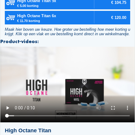
High Octane Titan 5x
€ 104.75
€ 5.00 korting
High Octane Titan 6x
€ 120.00
€ 11.70 korting
Maak hier boven uw keuze. Hoe groter uw bestelling hoe meer korting u
krijgt. Klik op een vlak en uw bestelling komt direct in uw winkelmandje.
Product-videos:
High Octane Titan