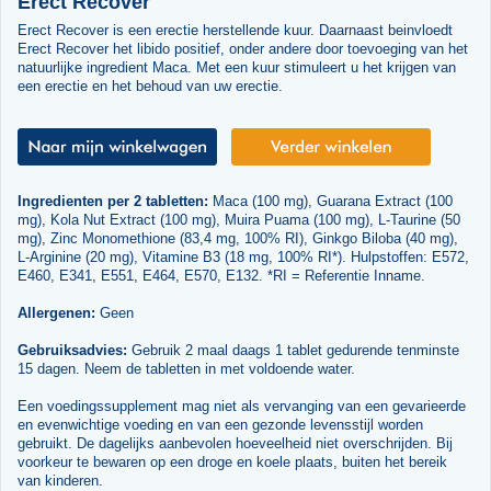
Erect Recover
Erect Recover is een erectie herstellende kuur. Daarnaast beinvloedt
Erect Recover het libido positief, onder andere door toevoeging van het
natuurlijke ingredient Maca. Met een kuur stimuleert u het krijgen van
een erectie en het behoud van uw erectie.
Ingredienten per 2 tabletten:
Maca (100 mg), Guarana Extract (100
mg), Kola Nut Extract (100 mg), Muira Puama (100 mg), L-Taurine (50
mg), Zinc Monomethione (83,4 mg, 100% RI), Ginkgo Biloba (40 mg),
L-Arginine (20 mg), Vitamine B3 (18 mg, 100% RI*). Hulpstoffen: E572,
E460, E341, E551, E464, E570, E132. *RI = Referentie Inname.
Allergenen:
Geen
Gebruiksadvies:
Gebruik 2 maal daags 1 tablet gedurende tenminste
15 dagen. Neem de tabletten in met voldoende water.
Een voedingssupplement mag niet als vervanging van een gevarieerde
en evenwichtige voeding en van een gezonde levensstijl worden
gebruikt. De dagelijks aanbevolen hoeveelheid niet overschrijden. Bij
voorkeur te bewaren op een droge en koele plaats, buiten het bereik
van kinderen.