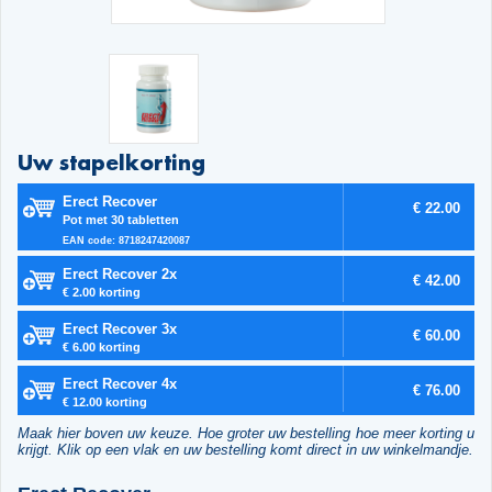
Uw stapelkorting
Erect Recover
€ 22.00
Pot met 30 tabletten
EAN code: 8718247420087
Erect Recover 2x
€ 42.00
€ 2.00 korting
Erect Recover 3x
€ 60.00
€ 6.00 korting
Erect Recover 4x
€ 76.00
€ 12.00 korting
Maak hier boven uw keuze. Hoe groter uw bestelling hoe meer korting u
krijgt. Klik op een vlak en uw bestelling komt direct in uw winkelmandje.