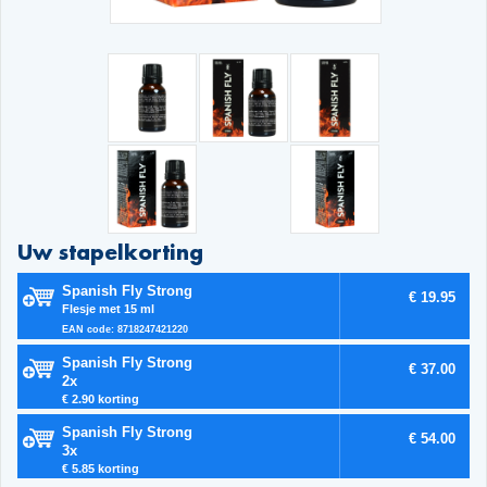
Uw stapelkorting
Spanish Fly Strong
€ 19.95
Flesje met 15 ml
EAN code: 8718247421220
Spanish Fly Strong
€ 37.00
2x
€ 2.90 korting
Spanish Fly Strong
€ 54.00
3x
€ 5.85 korting