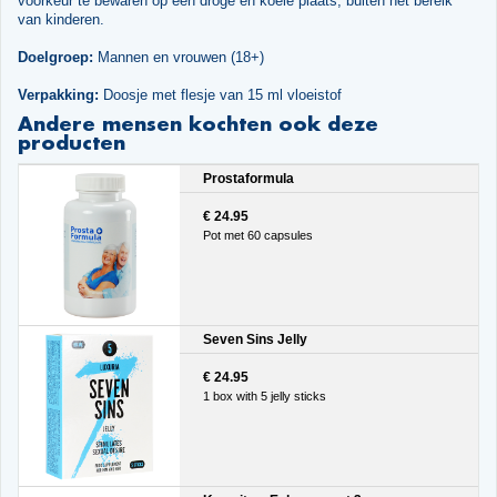
voorkeur te bewaren op een droge en koele plaats, buiten het bereik
van kinderen.
Doelgroep:
Mannen en vrouwen (18+)
Verpakking:
Doosje met flesje van 15 ml vloeistof
Andere mensen kochten ook deze
producten
Prostaformula
€ 24.95
Pot met 60 capsules
Seven Sins Jelly
€ 24.95
1 box with 5 jelly sticks