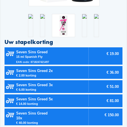
Uw stapelkorting
Seven Sins Greed
€ 19.00
15 ml Spanish Fly
EAN code: 8718247421497
Seven Sins Greed 2x
€ 36.00
€ 2.00 korting
Seven Sins Greed 3x
€ 51.00
€ 6.00 korting
Seven Sins Greed 5x
€ 81.00
€ 14.00 korting
Seven Sins Greed
€ 150.00
10x
€ 40.00 korting