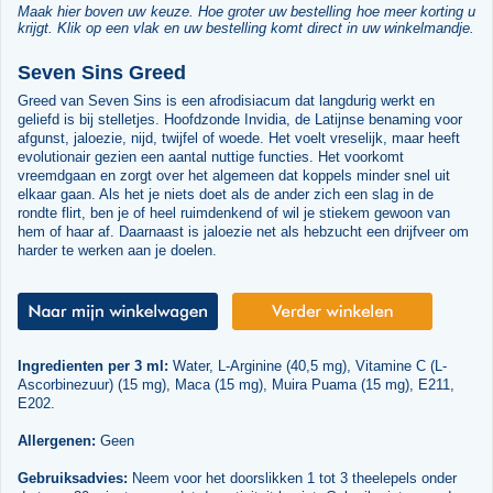
Maak hier boven uw keuze. Hoe groter uw bestelling hoe meer korting u
krijgt. Klik op een vlak en uw bestelling komt direct in uw winkelmandje.
Seven Sins Greed
Greed van Seven Sins is een afrodisiacum dat langdurig werkt en
geliefd is bij stelletjes. Hoofdzonde Invidia, de Latijnse benaming voor
afgunst, jaloezie, nijd, twijfel of woede. Het voelt vreselijk, maar heeft
evolutionair gezien een aantal nuttige functies. Het voorkomt
vreemdgaan en zorgt over het algemeen dat koppels minder snel uit
elkaar gaan. Als het je niets doet als de ander zich een slag in de
rondte flirt, ben je of heel ruimdenkend of wil je stiekem gewoon van
hem of haar af. Daarnaast is jaloezie net als hebzucht een drijfveer om
harder te werken aan je doelen.
Ingredienten per 3 ml:
Water, L-Arginine (40,5 mg), Vitamine C (L-
Ascorbinezuur) (15 mg), Maca (15 mg), Muira Puama (15 mg), E211,
E202.
Allergenen:
Geen
Gebruiksadvies:
Neem voor het doorslikken 1 tot 3 theelepels onder