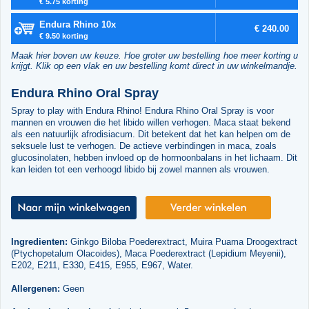
€ 5.75 korting
Endura Rhino 10x
€ 240.00
€ 9.50 korting
Maak hier boven uw keuze. Hoe groter uw bestelling hoe meer korting u
krijgt. Klik op een vlak en uw bestelling komt direct in uw winkelmandje.
Endura Rhino Oral Spray
Spray to play with Endura Rhino! Endura Rhino Oral Spray is voor
mannen en vrouwen die het libido willen verhogen. Maca staat bekend
als een natuurlijk afrodisiacum. Dit betekent dat het kan helpen om de
seksuele lust te verhogen. De actieve verbindingen in maca, zoals
glucosinolaten, hebben invloed op de hormoonbalans in het lichaam. Dit
kan leiden tot een verhoogd libido bij zowel mannen als vrouwen.
Ingredienten:
Ginkgo Biloba Poederextract, Muira Puama Droogextract
(Ptychopetalum Olacoides), Maca Poederextract (Lepidium Meyenii),
E202, E211, E330, E415, E955, E967, Water.
Allergenen:
Geen