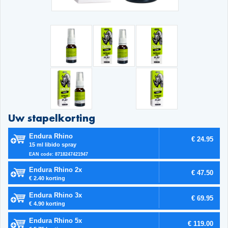
Uw stapelkorting
Endura Rhino
€ 24.95
15 ml libido spray
EAN code: 8718247421947
Endura Rhino 2x
€ 47.50
€ 2.40 korting
Endura Rhino 3x
€ 69.95
€ 4.90 korting
Endura Rhino 5x
€ 119.00