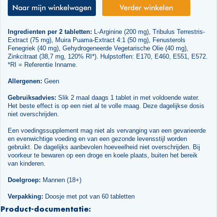
Ingredienten per 2 tabletten:
L-Arginine (200 mg), Tribulus Terrestris-
Extract (75 mg), Muira Puama-Extract 4:1 (50 mg), Fenusterols
Fenegriek (40 mg), Gehydrogeneerde Vegetarische Olie (40 mg),
Zinkcitraat (38,7 mg, 120% RI*). Hulpstoffen: E170, E460, E551, E572.
*RI = Referentie Inname.
Allergenen:
Geen
Gebruiksadvies:
Slik 2 maal daags 1 tablet in met voldoende water.
Het beste effect is op een niet al te volle maag. Deze dagelijkse dosis
niet overschrijden.
Een voedingssupplement mag niet als vervanging van een gevarieerde
en evenwichtige voeding en van een gezonde levensstijl worden
gebruikt. De dagelijks aanbevolen hoeveelheid niet overschrijden. Bij
voorkeur te bewaren op een droge en koele plaats, buiten het bereik
van kinderen.
Doelgroep:
Mannen (18+)
Verpakking:
Doosje met pot van 60 tabletten
Product-documentatie: