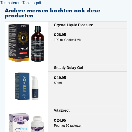
Testosteron_Tablets.pdf
Andere mensen kochten ook deze
producten
Crystal Liquid Pleasure
€ 28.95
100 ml Cocktail Mix
Steady Delay Gel
€ 19.95
50 ml
VitaErect
€ 24.95
Pot met 60 tabletten