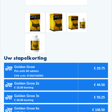
Uw stapelkorting
Golden Grow
€ 29.75
Pot with 60 tablets
EAN code: 8718247420902
Golden Grow 2x
€ 44.50
€ 15.00 korting
Golden Grow 3x
€ 59.25
€ 30.00 korting
Golden Grow 6x
€ 108.50