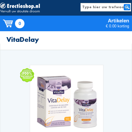
Artikelen
0
€ 0.00 korting
Producten
VitaDelay