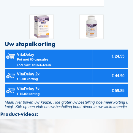
Uw stapelkorting
VitaDelay
€ 24.95
Pot met 60 capsules
EAN code: 8718247420384
VitaDelay 2x
€ 44.90
€ 5.00 korting
VitaDelay 3x
€ 59.85
€ 15.00 korting
Maak hier boven uw keuze. Hoe groter uw bestelling hoe meer korting u
krijgt. Klik op een vlak en uw bestelling komt direct in uw winkelmandje.
Product-videos: