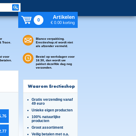
Artikelen
0
€ 0.00 korting
or
Blanco verpakking.
& Trace.
Erectieshop.nl wordt niet
als afzender vermeld.
at voor
Bestel op werkdagen voor
 betalen.
16:30, dan wordt uw
pakket dezelfde dag nog
verzonden.
Waarom Erectieshop
Gratis verzending vanaf
49 euro
Unieke eigen producten
6.76
100% natuurlijke
producten
Groot assortiment
2.77
Veilig betalen met o.a.