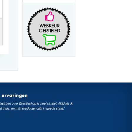
t ervaringen
ast ben over Erectieshop is heel simpel. Altijd als ik
el thuis, en mijn producten zijn in goede staat.'