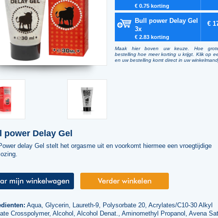
€ 0.75 korting
Bull power Delay Gel
€ 1
3x
€ 2.83 korting
Maak hier boven uw keuze. Hoe grot
bestelling hoe meer korting u krijgt. Klik op e
en uw bestelling komt direct in uw winkelmand
l power Delay Gel
Power delay Gel stelt het orgasme uit en voorkomt hiermee een vroegtijdige
ozing.
edienten:
Aqua, Glycerin, Laureth-9, Polysorbate 20, Acrylates/C10-30 Alkyl
late Crosspolymer, Alcohol, Alcohol Denat., Aminomethyl Propanol, Avena Sat