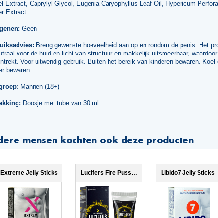
l Extract, Caprylyl Glycol, Eugenia Caryophyllus Leaf Oil, Hypericum Perfor
r Extract.
rgenen:
Geen
uiksadvies:
Breng gewenste hoeveelheid aan op en rondom de penis. Het pr
utraal voor de huid en licht van structuur en makkelijk uitsmeerbaar, waardoor
intrekt. Voor uitwendig gebruik. Buiten het bereik van kinderen bewaren. Koel
er bewaren.
groep:
Mannen (18+)
akking:
Doosje met tube van 30 ml
dere mensen kochten ook deze producten
Extreme Jelly Sticks
Lucifers Fire Pussy Tightening Gel
Libido7 Jelly Sticks