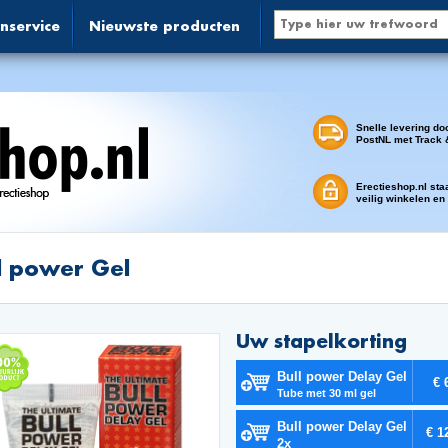
nservice
Nieuwste producten
Snelle levering do
PostNL met Track 
Erectieshop.nl sta
veilig winkelen en
l power Gel
Uw stapelkorting
Bull power Delay Gel
€ 
Tube met 30 ml gel
Bull power Delay Gel
€ 1
2x