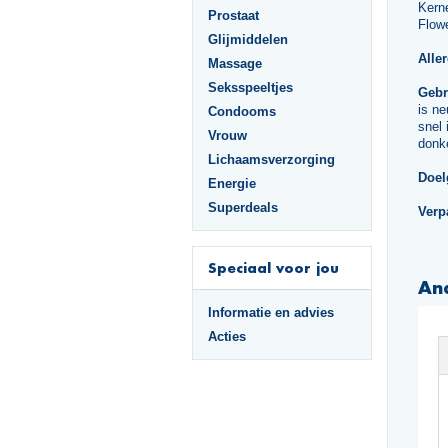
Kerne
Prostaat
Flowe
Glijmiddelen
Alle
Massage
Seksspeeltjes
Gebr
is ne
Condooms
snel 
Vrouw
donk
Lichaamsverzorging
Doel
Energie
Superdeals
Verp
Speciaal voor jou
An
Informatie en advies
Acties