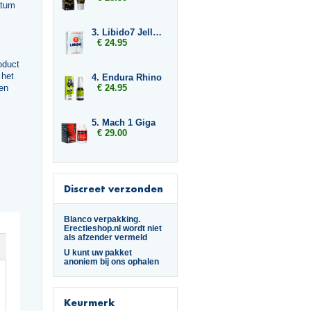
atum
3. Libido7 Jelly Sticks
€ 24.95
oduct
 het
4. Endura Rhino
 en
€ 24.95
5. Mach 1 Giga
€ 29.00
Discreet verzonden
Blanco verpakking.
Erectieshop.nl wordt niet
als afzender vermeld
U kunt uw pakket
anoniem bij ons ophalen
Keurmerk