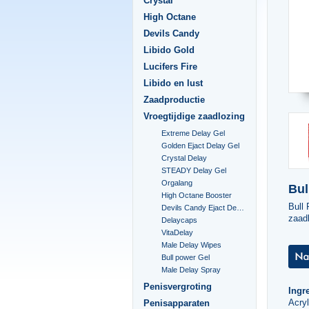
Crystal
High Octane
Devils Candy
Libido Gold
Lucifers Fire
Libido en lust
Zaadproductie
Vroegtijdige zaadlozing
Extreme Delay Gel
Golden Ejact Delay Gel
Crystal Delay
STEADY Delay Gel
Orgalang
Bul
High Octane Booster
Bull 
Devils Candy Ejact Delay Gel
zaadl
Delaycaps
VitaDelay
Male Delay Wipes
Bull power Gel
Male Delay Spray
Penisvergroting
Ingr
Acry
Penisapparaten