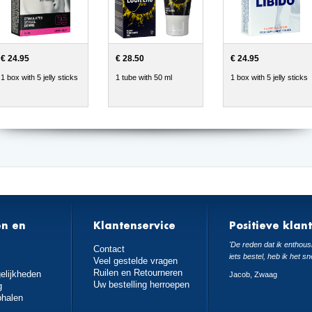
€ 24.95
€ 28.50
€ 24.95
1 box with 5 jelly sticks
1 tube with 50 ml
1 box with 5 jelly sticks
en en
Klantenservice
Positieve klan
n
'De reden dat ik enthousi
Contact
iets bestel, heb ik het sn
Veel gestelde vragen
Ruilen en Retourneren
elijkheden
Jacob, Zwaag
Uw bestelling herroepen
g
phalen