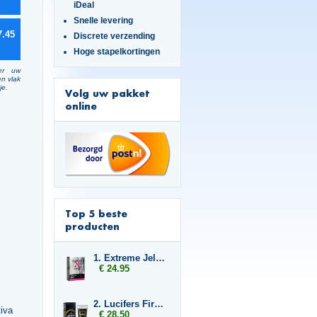
iDeal
Snelle levering
7.45
Discrete verzending
Hoge stapelkortingen
er uw
en vlak
je.
Volg uw pakket
online
Top 5 beste
producten
1. Extreme Jelly Sticks
€ 24.95
2. Lucifers Fire Pussy Tightening Gel
iva
€ 28.50