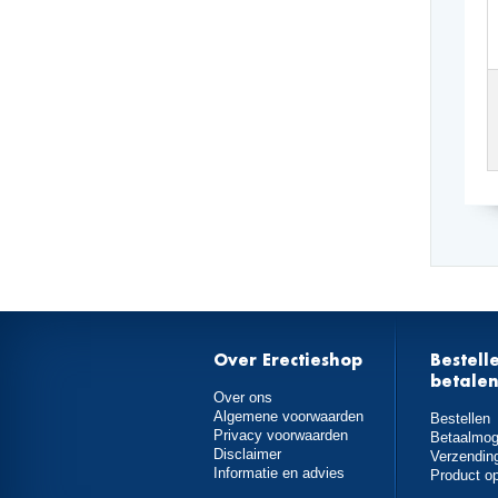
Over Erectieshop
Bestell
betale
Over ons
Algemene voorwaarden
Bestellen
Privacy voorwaarden
Betaalmog
Disclaimer
Verzendin
Informatie en advies
Product o