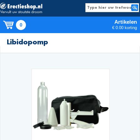
Artikelen
0
€ 0.00 korting
Producten
Libidopomp