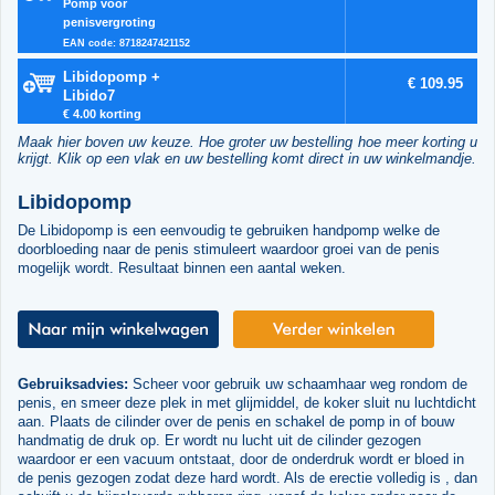
Pomp voor
penisvergroting
EAN code: 8718247421152
Libidopomp +
€ 109.95
Libido7
€ 4.00 korting
Maak hier boven uw keuze. Hoe groter uw bestelling hoe meer korting u
krijgt. Klik op een vlak en uw bestelling komt direct in uw winkelmandje.
Libidopomp
De Libidopomp is een eenvoudig te gebruiken handpomp welke de
doorbloeding naar de penis stimuleert waardoor groei van de penis
mogelijk wordt. Resultaat binnen een aantal weken.
Gebruiksadvies:
Scheer voor gebruik uw schaamhaar weg rondom de
penis, en smeer deze plek in met glijmiddel, de koker sluit nu luchtdicht
aan. Plaats de cilinder over de penis en schakel de pomp in of bouw
handmatig de druk op. Er wordt nu lucht uit de cilinder gezogen
waardoor er een vacuum ontstaat, door de onderdruk wordt er bloed in
de penis gezogen zodat deze hard wordt. Als de erectie volledig is , dan