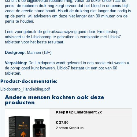
schuift u de bijgeleverde rubberen ring, vanaf de koker onder naar de
penis, de rubberen druk ring zorgt ervoor dat het bloed in de penis blijft
zodat de erectie stand houdt. Houdt de drukring niet langer dan nodig is
op de penis, wij adviseren om deze niet langer dan 30 minuten om de
penis te houden.
Lees voor gebruik de gebruiksaanwijzing goed door. Erectieshop
adviseert u de Libidopomp te gebruiken in combinatie met Libido7
tabletten voor het beste resultaat.
Doelgroep:
Mannen (18+)
Verpakking:
De Libidopomp wordt geleverd in een mooie etui waarin u
de pomp goed kunt bewaren. Libido7 bestaat uit een pot van 60
tabletten.
Product-documentatie:
Libidopomp_Handleiding.pdf
Andere mensen kochten ook deze
producten
Keep it up Enlargement 2x
€ 37.90
2 potten Keep it up