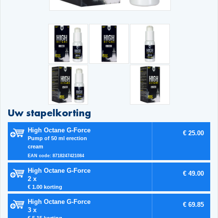
Uw stapelkorting
High Octane G-Force
€ 25.00
Pump of 50 ml erection
cream
EAN code: 8718247421084
High Octane G-Force
€ 49.00
2 x
€ 1.00 korting
High Octane G-Force
€ 69.85
3 x
€ 5.15 korting